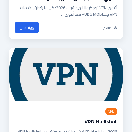
أقوى VPN تبع كرونا الهيدشوت 2026: كل ما يتعلق بخدمات
VPN وPUBG MOBILE يُعد أقوى ...
تحميل
متغير
VPN
VPN Hadishot
VPN Hadishot 2026: كل ما تحتاج معرفته عن VPN Hadishot