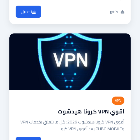
تحميل
متغير
VPN
اقوي VPN كرونا هيدشوت
أقوى VPN كرونا هيدشوت 2026: كل ما يتعلق بخدمات VPN
وPUBG MOBILE يعد أقوى VPN كرو...