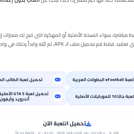
بط مباشرة، سواء النسخة الأصلية أو المهكرة التي تتيح لك مميزات إضا
 ملف الـ APK، ثم ثبّته وابدأ رحلتك في واحدة من
لبطولات العربية
تحميل لعبة الطالب ا
تحميل لعبة A 5
 10 للموبايلات الأصلية
أندرويد وآيفون
تحميل اللعبة الآن
انقر على زر التحميل بعد انتهاء العد التنازلي لتحصل على اللعبة مجاناً