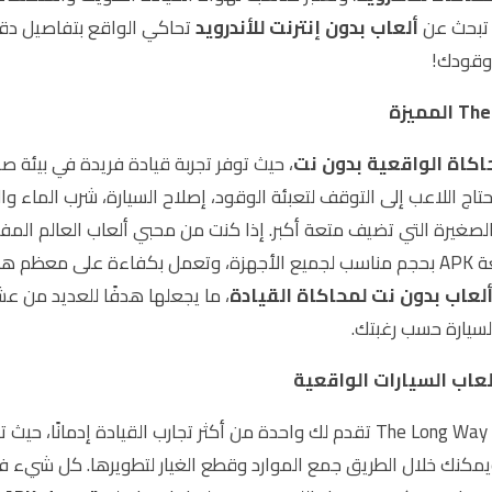
ألعاب بدون إنترنت للأندرويد
تحاكي الواقع بتفاصيل دقيق
 وقودك!
اكاة الواقعية بدون نت
، حيث توفر تجربة قيادة فريدة في بيئة ص
تاج اللاعب إلى التوقف لتعبئة الوقود، إصلاح السيارة، شرب الماء وال
Long Way هي الخيار الأمثل. يمكنك تحميل اللعبة بصيغة APK بحجم مناسب لجميع الأجهزة، 
لعاب بدون نت لمحاكاة القيادة
، ما يجعلها هدفًا للعديد من عش
سيارة حسب رغبتك.
؟ لعبة The Long Way تقدم لك واحدة من أكثر تجارب القيادة إد
ة، ويمكنك خلال الطريق جمع الموارد وقطع الغيار لتطويرها. كل شي