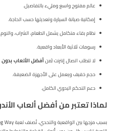
عالم مفتوح واسع ومليء بالتفاصيل.
إمكانية صيانة السيارة وتعديلها حسب الحاجة.
نظام بقاء متكامل يشمل الطعام، الشراب، والنوم.
رسومات ثلاثية الأبعاد واقعية.
لا تتطلب اتصال إنترنت (من
أفضل الألعاب بدون 
حجم خفيف ويعمل على الأجهزة الضعيفة.
دعم التحكم اليدوي الكامل.
لماذا تعتبر من أفضل ألعاب الأندر
بسبب مزجها بين الواقعية والتحدي، تُصنف لعبة The Long Way ضمن
اللعبة تناسب كل من يحب ألعاب القيادة والتخطيط والا