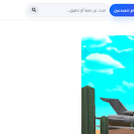
م للمبدعين