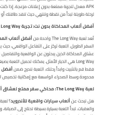
APK معدل لتجربة ممتعة بدون إعلانات مزعجة. إذا كنت تبحث عن
لرحلة طويلة تبدأ من نقطة وتنتهي حيث تنفد طاقتك أو
أفضل ألعاب المحاكاة بدون نت: تجربة The Long Way المميزة
تُعد لعبة The Long Way واحدة من
أفضل ألعاب المح
السفر الطويل. اللعبة تركز على التفاعل الواقعي، حيث يح
فقط قم بالتثبيت وابدأ رحلتك. اللعبة تندرج ضمن
أفضل أ
محدودة وسط الصحراء الواسعة مع إمكانية تخصيص ال
لعبة The Long Way: محاكي سفر ممتع لعشاق ألعاب السيارات الواقعية
هل تبحث عن
ألعاب سيارات واقعية للأندرويد
والعقبات. تبدأ اللعبة بسيارة بسيطة تحتاج إلى الصيان