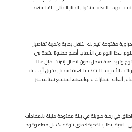
ة، فهذه اللعبة ستكون الخيار المثالي لك. استعد
حراوية مفتوحة تتيح لك التنقل بحرية وتجربة تفاصيل
نوم. هذا النوع من الألعاب أصبح مطلوبًا بشدة بين
عشاق المحاكاة الذين يبحثون عن الواقعية والتفاصيل الصغيرة التي تضيف متعة أكبر. إذا كنت من محبي ألعاب العالم المفتوح وتريد لعبة تعمل بدون اتصال إنترنت، فإن The
وتعمل بكفاءة على معظم هواتف الأندرويد. لا تتطلب اللعبة تسجيل دخول أو حساب،
اق ألعاب السيارات والواقعية. استمتع بقيادة غير
مانًا، حيث تنطلق في رحلة طويلة في بيئة مفتوحة مليئة بالمفاجآت
ء في اللعبة يتطلب تخطيطًا: متى تتوقف؟ هل معك وقود