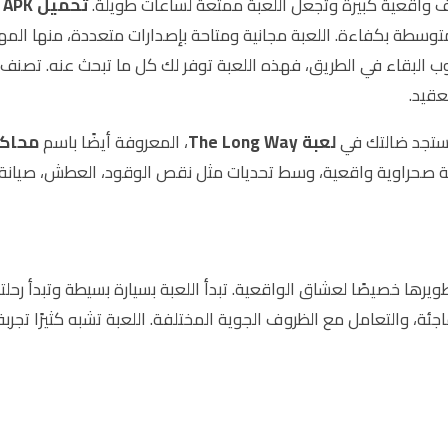
ف واقعية كبيرة وتجعل اللعبة ممتعة لساعات طويلة.
تحميل The Long Way APK
توسطة بكفاءة. اللعبة مجانية ومتاحة بإصدارات متعددة، منها المهك
ب البقاء في الطريق، فهذه اللعبة توفر لك كل ما تبحث عنه. تصن
عقيد.
فستجد ضالتك في
لعبة The Long Way
، المعروفة أيضًا باسم
محاكي
 صحراوية واقعية، وسط تحديات مثل نقص الوقود، العطش، صيانة السي
رها خصيصًا لعشاق الواقعية. تبدأ اللعبة بسيارة بسيطة وتبدأ رحل
جئة، والتعامل مع الظروف الجوية المختلفة. اللعبة تشبه كثيرًا تجرب