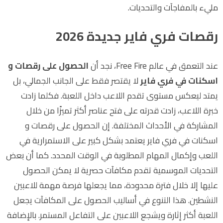
مليء بالمفاجآت والتحديات.
رقصات فري فاير جديدة 2026
عند التعمق في عالم
Free Fire
، نجد أن
الحصول على رقصات و
اسكنات في فري فاير
لا يقتصر فقط على الجانب الجمالي، بل
يمتد ليعكس مستوى تقدم اللاعب داخل اللعبة. فكلما زادت
خبرة اللاعب، زادت قدرته على فتح عناصر أكثر تميزًا من خلال
المشاركة في الأحداث المختلفة. إن الحصول على رقصات و
اسكنات في فري فاير يعتمد بشكل كبير على الاستمرارية في
اللعب وإكمال المهام المطلوبة في الوقت المحدد. كما أن بعض
التحديات الموسمية تقدم مكافآت حصرية لا يمكن الحصول
عليها إلا خلال فترة محدودة، مما يجعلها فرصة مهمة للاعبين
النشطين. هذا التنوع في أساليب الحصول على المكافآت يجعل
اللعبة أكثر إثارة ويشجع اللاعبين على التفاعل المستمر. بالإضافة