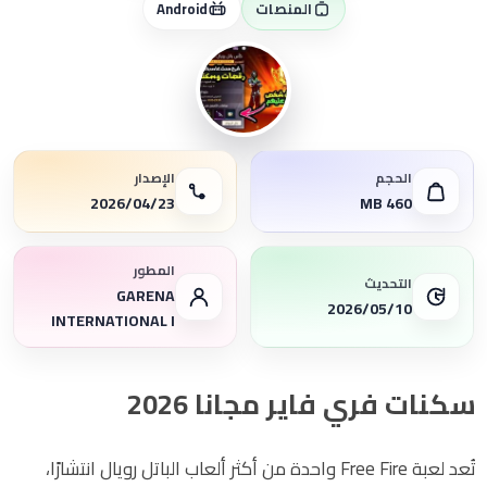
المنصات
Android
الحجم
الإصدار
MB 460
23‏/04‏/2026
المطور
التحديث
GARENA
2026/05/10
INTERNATIONAL I‏
سكنات فري فاير مجانا 2026
تُعد لعبة
Free Fire
واحدة من أكثر ألعاب الباتل رويال انتشارًا،