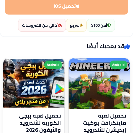
تحميل iOS
آمن 100%
سريع
خالي من الفيروسات
قد يعجبك أيضًا
Android
Android
تحميل لعبة
تحميل لعبة ببجى
ماينكرافت بوكيت
الكوريه للأندرويد
إيديشين للأندرويد
والأيفون 2026