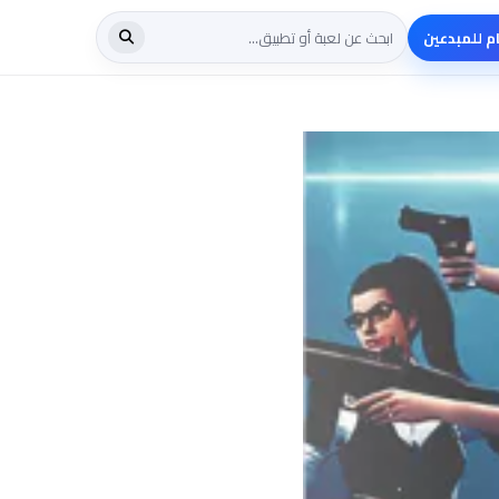
م للمبدعين