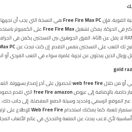
ة القوية، فإن
Free Fire Max PC
هي النسخة التي يجب أن تجربها.
بر في الحركة. يمكن تشغيل
Free Fire Max
على الكمبيوتر باستخدا
تتطلب مواصفات أقوى قليلًا مثل معالج i5 أو أعلى، وRAM لا يقل عن 4GB. الفرق ال
 Max PC
تل رويال الذين يبحثون عن تجربة غامرة سواء في اللعب الفردي أو ا
ي أو من خلال
web free fire
للحصول على آخر إصدار بسهولة. اللعب
ار خاصة، بالإضافة إلى عروض
free fire amazon
 عبر الموقع الرسمي وتحديد وسيلة الدفع المفضلة. إلى جانب ذلك
ستمرار للعبة. كما يمكنك استخدام
Web Free Fire
للإطلاع على ترتي
أساسية لأي لاعب يبحث عن المتعة والتحدي في عالم الألعاب المجان