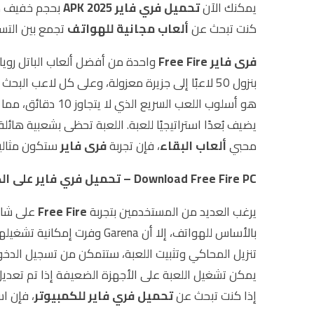
يمكنك الآن
تحميل فري فاير 2025 APK
بحجم خفيف من 
كنت تبحث عن
ألعاب مجانية للهواتف
تجمع بين التسلية والواقعية، ف
فرى فاير Free Fire
واحدة من أفضل ألعاب الباتل رويال 
هو أسلوب اللعب ا
يضيف بُعدًا استراتيجيًا للعبة. اللعبة تحظى بشعبية هائ
محبي
ألعاب البقاء
، فإن تجربة
فرى فاير
ستكون مثالية
Download Free Fire PC – تحميل فري فاير على الكمبيوتر
يرغب العديد من المستخدمين بتجربة
Free Fire
على شاشة
بالأساس للهواتف، إلا أن Garena وفرت إمكانية تشغيلها عبر محاكي رسمي مثل
تنزيل المحاكي وتثبيت اللعبة، ستتمكن من تسجيل الدخو
يمكن تشغيل اللعبة على الأجهزة الضعيفة إذا تم تعديل
إذا كنت تبحث عن
تحميل فري فاير للكمبيوتر
، فإن ا