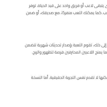
يقارب 10 دقائق، يتنافس فيها 50 لاعبًا على جزيرة منعزلة حتى يتبقى لاعب أو فريق واحد على قيد الحياة. توفر
ب. كما يمكنك اللعب منفردًا، مع صديقك، أو ضمن
ى ذلك، تقوم اللعبة بإصدار تحديثات شهرية تتضمن
يمنح اللاعبين المحترفين فرصة للظهور والربح.
لكنها لا تقدم نفس التجربة الحقيقية. أما النسخة