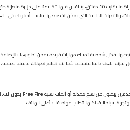
تتميز Free Fire بأسلوب لعب سريع، حيث تستغرق كل مباراة ما 
ات، والقدرات الخاصة التي يمكن تخصيصها لتناسب أسلوبك في اللع
عها، فكل شخصية تمتلك مهارات فريدة يمكن تطويرها. بالإضافة إل
جربة اللعب دائمًا متجددة. كما يتم تنظيم بطولات عالمية ضخمة، ما 
مستخدمين يبحثون عن نسخ معدلة أو ألعاب تشبه
Free Fire بدون نت
، 
جربة سينمائية، لكنها تتطلب مواصفات أعلى للهاتف.