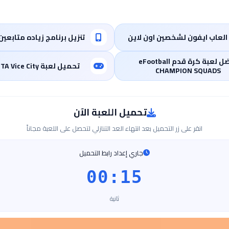
لعاب ايفون لشخصين اون لاين
تنزيل برنامج زياده متابع
أفضل لعبة كرة قدم eFootball
تحميل لعبة GTA Vice City لموبيل
CHAMPION SQUADS
تحميل اللعبة الآن
انقر على زر التحميل بعد انتهاء العد التنازلي لتحصل على اللعبة مجاناً
جاري إعداد رابط التحميل
00:14
ثانية