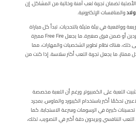
لأصلية لضمان تجربة لعب آمنة وخالية من المشاكل. إن
ولاد
والمنافسات الإلكترونية.
ة وواقعية في بيئة مليئة بالتحديات. تبدأ كل مباراة
بنزول 50 لاعبًا إلى جزيرة معزولة، وعلى كل لاعب البحث عن الأسلحة والمعدات للنجاة حتى النهاية. يمكن للاعبين اللعب منفردين أو ضمن فرق صغيرة. ما يجعل Free Fire مميزة
صيرة. بالإضافة إلى ذلك، هناك نظام تطوير الشخصيات والمهارات، مما
كل ممتاز، ما يجعل تجربة اللعب أكثر سلاسة. إذا كنت من
ثبيت اللعبة على الكمبيوتر. ورغم أن اللعبة مخصصة
لاعبين تحكمًا أكبر باستخدام الكيبورد والماوس. بمجرد
تحسينات كبيرة في الرسومات وسرعة الاستجابة. كما
للعب التنافسي ويريدون دقة أكبر في التصويب. لذلك،