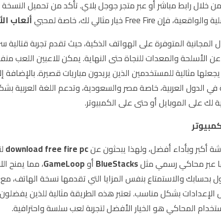
خلال رابط مباشر أو عبر متجر جوجل بلاي. تأكد من تحميل النسخة ا
إن Free Fire خيار مثالي لك، خاصة لمحبي
ألعاب الأ
المجانية المتوفرة على الهواتف الذكية، حيث تقدم تجربة قتالية سريع
لسريع الذي لا يتجاوز 10 دقائق، مما يجعلها مثالية للمستخدمين الذين يريدون مباريات ق
لة في الدول العربية، خاصة مصر والسعودية، وتدعم اللغة العربية بش
 لك على الموبايل أو حتى على الكمبيوتر.
 أكبر وبأداء أفضل، ولهذا يبحثون عن
download free fire pc
لت
BlueStacks
أو
GameLoop
، مما يمنح ال
ل بحسابك والاستمتاع بنفس المزايا التي تقدمها نسخة الهاتف، مع 
 الإعدادات بشكل مناسب. تعتبر هذه الطريقة مثالية للذين يفضلون ا
ستخدام المحاكي هو الخيار الأفضل لتجربة لعب سلسة واحترافية.