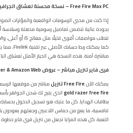
Free Fire Max PC – نسخة محسنة لعشاق الجرافيك
إذا كنت من محبي الرسومات الواقعية والمؤثرات الصوتي
بجودة عالية تتضمن تفاصيل رسومية مذهلة وسلاسة أك
كما يمكنك ربط حسابك الأصلي عبر تقنية Firelink، مما يتيح لك اللعب على النسختين بنفس التقدم. إن كنت تبحث عن
مباشرة آمنة. هذه النسخة هي الخيار الأمثل لعشاق البا
فرى فاير تنزيل مباشر – عروض gold razer & Amazon Web
يمكنك الآن
Free Fire تنزيل
مباشر من موقعها الرسم
gold razer free fire
الذي يتيح لك شحن الجواهر بأسع
بطاقات الهدايا. كل ما عليك هو تسجيل الدخول بحسابك
تنافسية، ما يعزز من حماس اللاعبين وجعلهم يعودون با
اللعبة. كل هذه المزايا تجعل من تنزيل فري فاير خطوة 