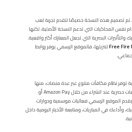
 تم تصميم هذه النسخة خصيصًا لتقدم تجربة لعب
م نفس المحاكيات التي تدعم النسخة الأصلية، لكنها
جوهري بين النسختين يكمن في الجرافيك والتأثيرات البصرية التي تجعل المعارك أكثر واقعية.
Free Fire
لتنزيلها، فالموقع الرسمي يوفر روابط
لجماعي.
ة توفر نظام مكافآت متنوع عبر عدة منصات، منها
التي تقدم خصومات حصرية عند الشراء من خلال Amazon Pay أو
، يقدم الموقع الرسمي فعاليات موسمية ودوارات
بك، وأداءك في المباريات، ومتابعة الأخبار اليومية داخل
ية.